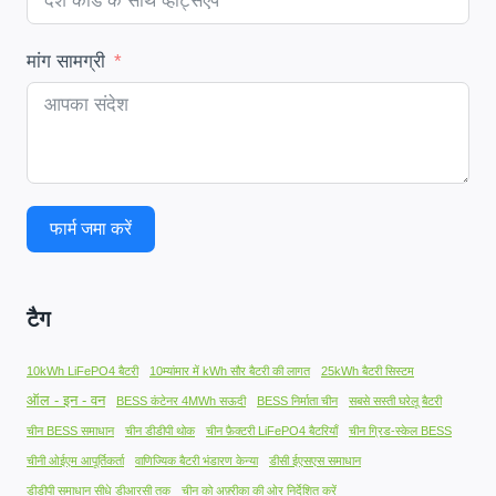
मांग सामग्री
फार्म जमा करें
टैग
10kWh LiFePO4 बैटरी
10म्यांमार में kWh सौर बैटरी की लागत
25kWh बैटरी सिस्टम
ऑल - इन - वन
BESS कंटेनर 4MWh सऊदी
BESS निर्माता चीन
सबसे सस्ती घरेलू बैटरी
चीन BESS समाधान
चीन डीडीपी थोक
चीन फ़ैक्टरी LiFePO4 बैटरियाँ
चीन ग्रिड-स्केल BESS
चीनी ओईएम आपूर्तिकर्ता
वाणिज्यिक बैटरी भंडारण केन्या
डीसी ईएसएस समाधान
डीडीपी समाधान सीधे डीआरसी तक
चीन को अफ़्रीका की ओर निर्देशित करें