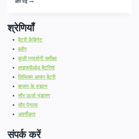
किंशासा
और पढ़ें
में
आपके
परिवार
श्रेणियाँ
के
लिए
बैटरी कैबिनेट
सही
होम
ब्लॉग
बैटरी
कुली प्रदर्शनी समीक्षा
स्टोरेज
चुनने
लाइफपीओ4 बैटरियां
के
लिथियम आयन बैटरी
लिए
एक
बाज़ार के रुझान
सरल
सौर ऊर्जा भंडारण
मार्गदर्शिका
सौर पेनल्स
अवर्गीकृत
संपर्क करें