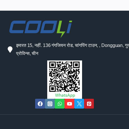
इमारत 15, नहीं. 136 गंगजियन रोड, चांगपिंग टाउन, , Dongguan, गुया
प्रोविन्स, चीन