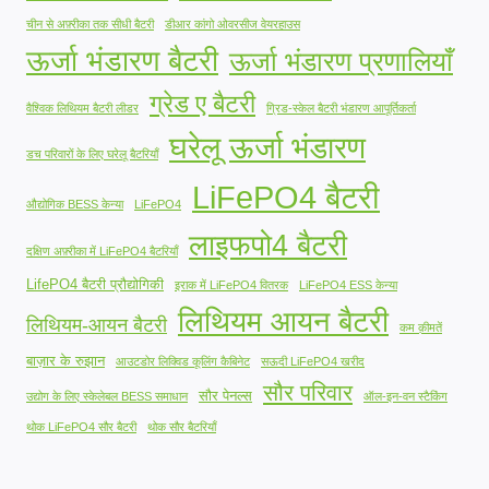
चीन से अफ़्रीका तक सीधी बैटरी
डीआर कांगो ओवरसीज वेयरहाउस
ऊर्जा भंडारण बैटरी
ऊर्जा भंडारण प्रणालियाँ
ग्रेड ए बैटरी
वैश्विक लिथियम बैटरी लीडर
ग्रिड-स्केल बैटरी भंडारण आपूर्तिकर्ता
घरेलू ऊर्जा भंडारण
डच परिवारों के लिए घरेलू बैटरियाँ
LiFePO4 बैटरी
औद्योगिक BESS केन्या
LiFePO4
लाइफपो4 बैटरी
दक्षिण अफ़्रीका में LiFePO4 बैटरियाँ
LifePO4 बैटरी प्रौद्योगिकी
इराक में LiFePO4 वितरक
LiFePO4 ESS केन्या
लिथियम आयन बैटरी
लिथियम-आयन बैटरी
कम क़ीमतें
बाज़ार के रुझान
आउटडोर लिक्विड कूलिंग कैबिनेट
सऊदी LiFePO4 खरीद
सौर परिवार
सौर पेनल्स
उद्योग के लिए स्केलेबल BESS समाधान
ऑल-इन-वन स्टैकिंग
थोक LiFePO4 सौर बैटरी
थोक सौर बैटरियाँ