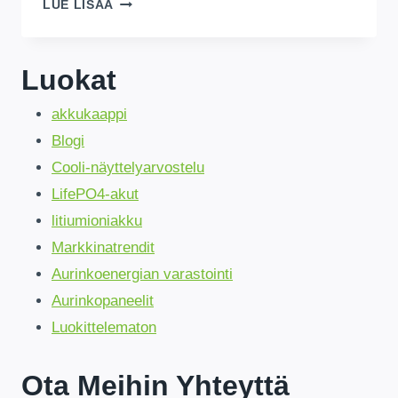
BULK
LUE LISÄÄ
5KWH
LIFEPO4
BATTERIES
:
Luokat
TURVALLINEN
&
akkukaappi
LOWEST
PRICE
Blogi
UGANDA
Cooli-näyttelyarvostelu
STOCK
!
LifePO4-akut
litiumioniakku
Markkinatrendit
Aurinkoenergian varastointi
Aurinkopaneelit
Luokittelematon
Ota Meihin Yhteyttä