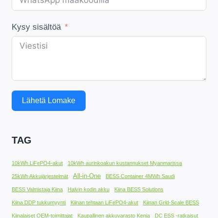
Kysy sisältöä
Lähetä Lomake
TAG
10kWh LiFePO4-akut
10kWh aurinkoakun kustannukset Myanmarissa
All-in-One
25kWh Akkujärjestelmät
BESS Container 4MWh Saudi
BESS Valmistaja Kiina
Halvin kodin akku
Kiina BESS Solutions
Kiina DDP tukkumyynti
Kiinan tehtaan LiFePO4-akut
Kiinan Grid-Scale BESS
Kiinalaiset OEM-toimittajat
Kaupallinen akkuvarasto Kenia
DC ESS -ratkaisut