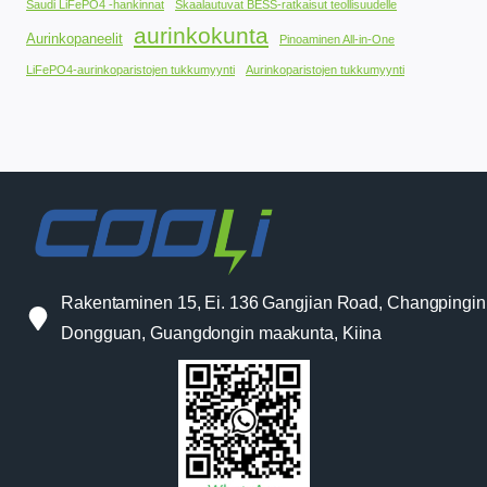
Saudi LiFePO4 -hankinnat
Skaalautuvat BESS-ratkaisut teollisuudelle
aurinkokunta
Aurinkopaneelit
Pinoaminen All-in-One
LiFePO4-aurinkoparistojen tukkumyynti
Aurinkoparistojen tukkumyynti
Rakentaminen 15, Ei. 136 Gangjian Road, Changpingin
Dongguan, Guangdongin maakunta, Kiina