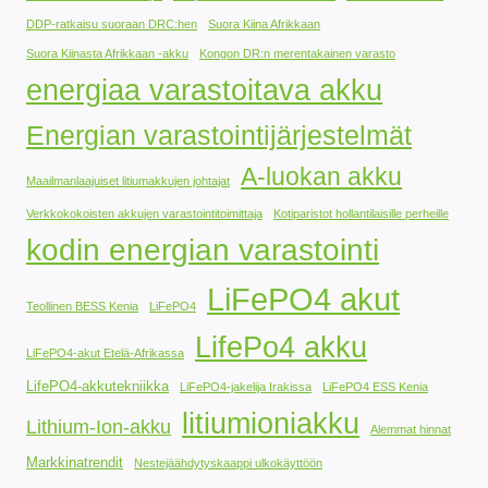
DDP-ratkaisu suoraan DRC:hen
Suora Kiina Afrikkaan
Suora Kiinasta Afrikkaan -akku
Kongon DR:n merentakainen varasto
energiaa varastoitava akku
Energian varastointijärjestelmät
A-luokan akku
Maailmanlaajuiset litiumakkujen johtajat
Verkkokokoisten akkujen varastointitoimittaja
Kotiparistot hollantilaisille perheille
kodin energian varastointi
LiFePO4 akut
Teollinen BESS Kenia
LiFePO4
LifePo4 akku
LiFePO4-akut Etelä-Afrikassa
LifePO4-akkutekniikka
LiFePO4-jakelija Irakissa
LiFePO4 ESS Kenia
litiumioniakku
Lithium-Ion-akku
Alemmat hinnat
Markkinatrendit
Nestejäähdytyskaappi ulkokäyttöön