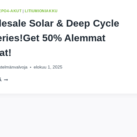
EPO4-AKUT
|
LITIUMIONIAKKU
esale Solar
&
Deep Cycle
eries
!
Get
50% Alemmat
at!
estelmänvalvoja
elokuu 1, 2025
WHOLESALE
Ä
SOLAR
&
DEEP
CYCLE
BATTERIES
!
GET
50%
ALEMMAT
HINNAT!