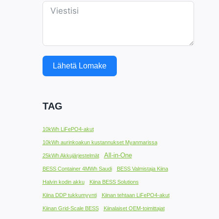
Lähetä Lomake
TAG
10kWh LiFePO4-akut
10kWh aurinkoakun kustannukset Myanmarissa
All-in-One
25kWh Akkujärjestelmät
BESS Container 4MWh Saudi
BESS Valmistaja Kiina
Halvin kodin akku
Kiina BESS Solutions
Kiina DDP tukkumyynti
Kiinan tehtaan LiFePO4-akut
Kiinan Grid-Scale BESS
Kiinalaiset OEM-toimittajat