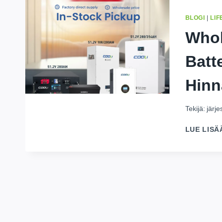
BLOGI
|
LIF
Whol
Batt
Hinn
Tekijä:
järj
LUE LISÄ