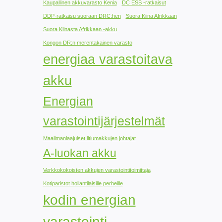
Kaupallinen akkuvarasto Kenia
DC ESS -ratkaisut
DDP-ratkaisu suoraan DRC:hen
Suora Kiina Afrikkaan
Suora Kiinasta Afrikkaan -akku
Kongon DR:n merentakainen varasto
energiaa varastoitava
akku
Energian
varastointijärjestelmät
Maailmanlaajuiset litiumakkujen johtajat
A-luokan akku
Verkkokokoisten akkujen varastointitoimittaja
Kotiparistot hollantilaisille perheille
kodin energian
varastointi