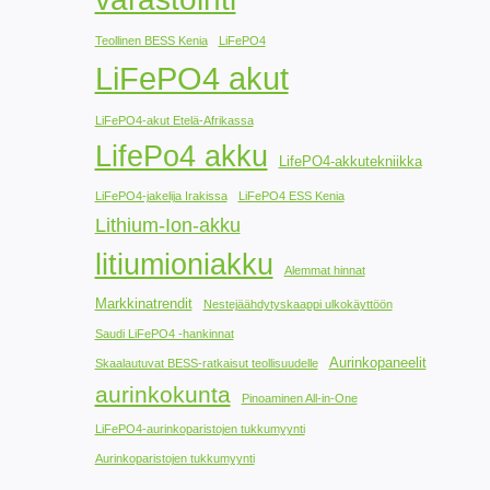
Teollinen BESS Kenia
LiFePO4
LiFePO4 akut
LiFePO4-akut Etelä-Afrikassa
LifePo4 akku
LifePO4-akkutekniikka
LiFePO4-jakelija Irakissa
LiFePO4 ESS Kenia
Lithium-Ion-akku
litiumioniakku
Alemmat hinnat
Markkinatrendit
Nestejäähdytyskaappi ulkokäyttöön
Saudi LiFePO4 -hankinnat
Aurinkopaneelit
Skaalautuvat BESS-ratkaisut teollisuudelle
aurinkokunta
Pinoaminen All-in-One
LiFePO4-aurinkoparistojen tukkumyynti
Aurinkoparistojen tukkumyynti