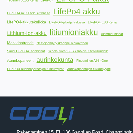
Teollinen BESS Kenia
LiFePO4
LifePo4 akku
LiFePO4-akut Etelä-Afrikassa
LifePO4-akkutekniikka
LiFePO4-jakelija Irakissa
LiFePO4 ESS Kenia
litiumioniakku
Lithium-Ion-akku
Alemmat hinnat
Markkinatrendit
Nestejäähdytyskaappi ulkokäyttöön
Saudi LiFePO4 -hankinnat
Skaalautuvat BESS-ratkaisut teollisuudelle
aurinkokunta
Aurinkopaneelit
Pinoaminen All-in-One
LiFePO4-aurinkoparistojen tukkumyynti
Aurinkoparistojen tukkumyynti
Rakentaminen 15, Ei. 136 Gangjian Road, Changpingin