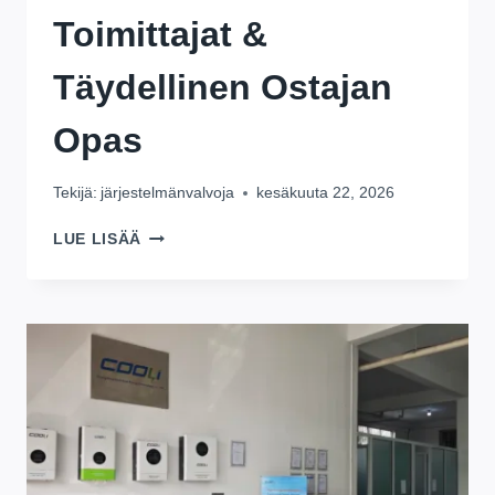
Toimittajat &
Täydellinen Ostajan
Opas
Tekijä:
järjestelmänvalvoja
kesäkuuta 22, 2026
OSTA
LUE LISÄÄ
ENERGIAN
VARASTOINTIAKKU
AURINKOENERGIAJÄRJESTELMÄÄN
TUKKUKAUPASSA
2026:
HINNAT,
TOIMITTAJAT
&
TÄYDELLINEN
OSTAJAN
OPAS