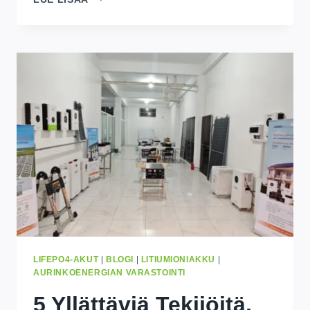
HELPPOJA
OHJEITA
AURINKOPARISTON
OIKEAN
KOON
MITOITTAMISEKSI
LIFEPO4-AKUT
|
BLOGI
|
LITIUMIONIAKKU
|
AURINKOENERGIAN VARASTOINTI
5 Yllättäviä Tekijöitä,