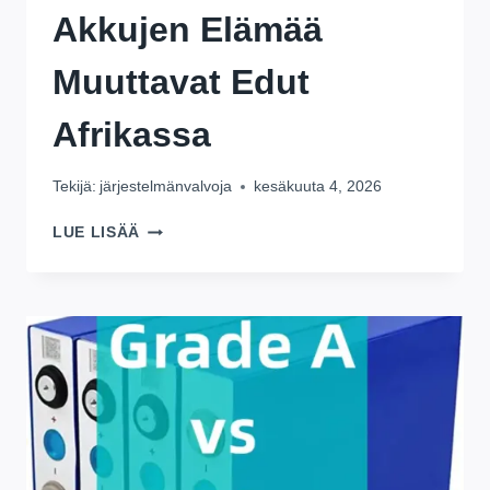
Akkujen Elämää
Muuttavat Edut
Afrikassa
Tekijä:
järjestelmänvalvoja
kesäkuuta 4, 2026
AFRIKASSA
LUE LISÄÄ
:3
LIFEPO4-
AKKUJEN
ELÄMÄÄ
MUUTTAVAT
EDUT
AFRIKASSA