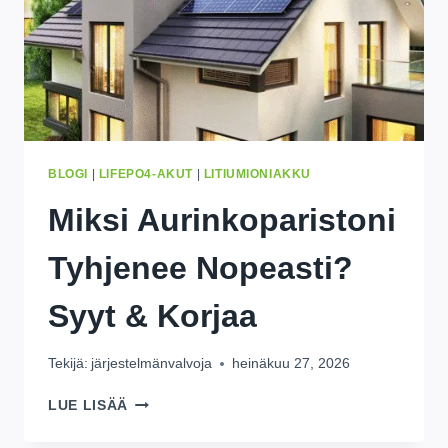
BLOGI
|
LIFEPO4-AKUT
|
LITIUMIONIAKKU
Miksi Aurinkoparistoni
Tyhjenee Nopeasti?
Syyt & Korjaa
Tekijä:
järjestelmänvalvoja
heinäkuu 27, 2026
MIKSI
LUE LISÄÄ
AURINKOPARISTONI
TYHJENEE