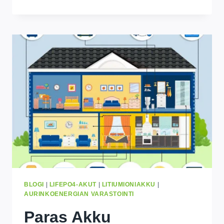
ENERGY
ON
SAAPUNUT
KAMPALAAN,
UGANDA
–
NYT
MUKANA
20%
POIS
KAIKISTA
TUOTTEISTA
BLOGI
|
LIFEPO4-AKUT
|
LITIUMIONIAKKU
|
AURINKOENERGIAN VARASTOINTI
Paras Akku