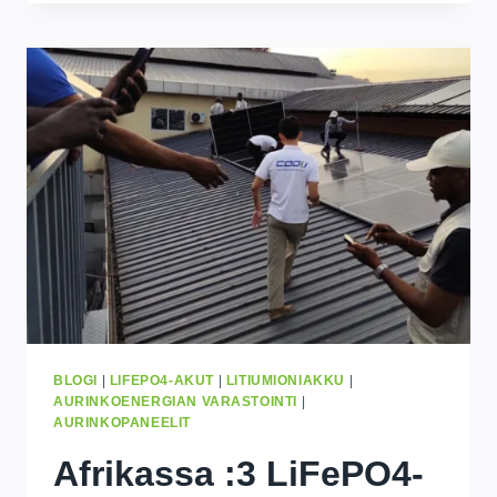
30
KWH
KOTIAKUN
SÄILYTYSOPAS
KINSHASAAN
2026
BLOGI
|
LIFEPO4-AKUT
|
LITIUMIONIAKKU
|
AURINKOENERGIAN VARASTOINTI
|
AURINKOPANEELIT
Afrikassa :3 LiFePO4-