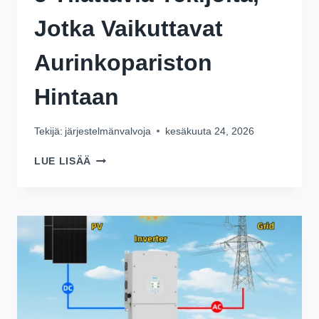
Jotka Vaikuttavat
Aurinkopariston
Hintaan
Tekijä:
järjestelmänvalvoja
kesäkuuta 24, 2026
5
LUE LISÄÄ
YLLÄTTÄVIÄ
TEKIJÖITÄ,
JOTKA
VAIKUTTAVAT
AURINKOPARISTON
HINTAAN