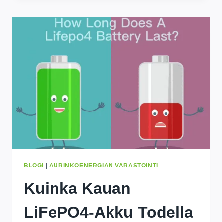
NOPEASTI?
SYYT
&
KORJAA
BLOGI
|
AURINKOENERGIAN VARASTOINTI
Kuinka Kauan
LiFePO4-Akku Todella