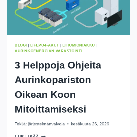
BLOGI
|
LIFEPO4-AKUT
|
LITIUMIONIAKKU
|
AURINKOENERGIAN VARASTOINTI
3 Helppoja Ohjeita
Aurinkopariston
Oikean Koon
Mitoittamiseksi
Tekijä:
järjestelmänvalvoja
kesäkuuta 26, 2026
3
LUE LISÄÄ