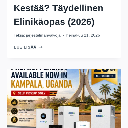
Kestää? Täydellinen
Elinikäopas (2026)
Tekijä:
järjestelmänvalvoja
heinäkuu 21, 2026
KUINKA
LUE LISÄÄ
KAUAN
LIFEPO4-
AKKU
TODELLA
KESTÄÄ?
TÄYDELLINEN
ELINIKÄOPAS
(2026)