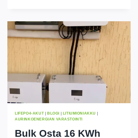
JA
B-
LUOKAN
AKKUKENNOT:
MIKÄ
ON
ERO
JA
KUMPI
SINUN
PITÄISI
VALITA?
LIFEPO4-AKUT
|
BLOGI
|
LITIUMIONIAKKU
|
AURINKOENERGIAN VARASTOINTI
Bulk Osta 16 KWh