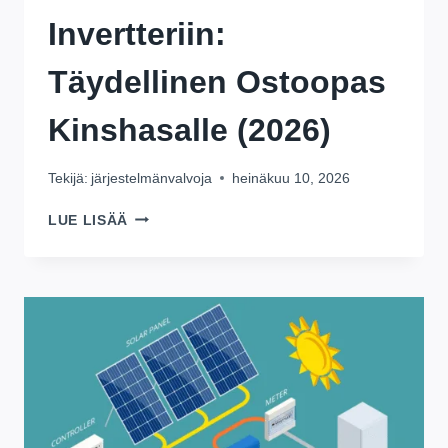
Invertteriin:
Täydellinen Ostoopas
Kinshasalle (2026)
Tekijä:
järjestelmänvalvoja
heinäkuu 10, 2026
PARAS
LUE LISÄÄ
AKKU
INVERTTERIIN:
TÄYDELLINEN
OSTOOPAS
KINSHASALLE
(2026)