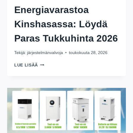
Energiavarastoa
Kinshasassa: Löydä
Paras Tukkuhinta 2026
Tekijä:
järjestelmänvalvoja
toukokuuta 28, 2026
BULK
LUE LISÄÄ
OSTA
16
KWH
ENERGIAVARASTOA
KINSHASASSA:
LÖYDÄ
PARAS
TUKKUHINTA
2026