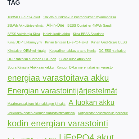
TAG
10kWh LiFePO4-akut
10kWh aurinkoakun kustannukset Myanmarissa
All-in-One
25kWh Akkujärjestelmät
BESS Container 4MWh Saudi
BESS Valmistaja Kiina
Halvin kodin akku
Kiina BESS Solutions
Kiina DDP tukkumyynti
Kiinan tehtaan LiFePO4-akut
Kiinan Grid-Scale BESS
Kiinalaiset OEM-toimittajat
Kaupallinen akkuvarasto Kenia
DC ESS -ratkaisut
DDP-ratkaisu suoraan DRC:hen
Suora Kiina Afrikkaan
Suora Kiinasta Afrikkaan -akku
Kongon DR:n merentakainen varasto
energiaa varastoitava akku
Energian varastointijärjestelmät
A-luokan akku
Maailmanlaajuiset litiumakkujen johtajat
Verkkokokoisten akkujen varastointitoimittaja
Kotiparistot hollantilaisille perheille
kodin energian varastointi
LiFePO4 akut