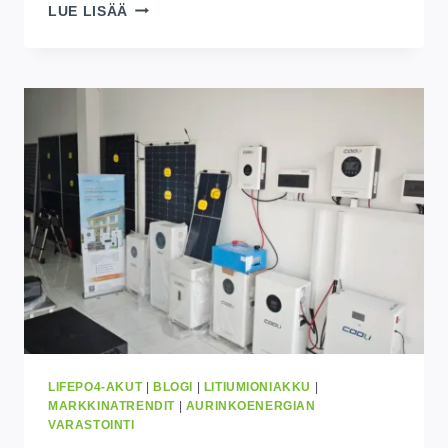
1KWH
LUE LISÄÄ
-
30
KWH
KOTIAKUN
SÄILYTYSOPAS
KINSHASAAN
2026
LIFEPO4-AKUT
|
BLOGI
|
LITIUMIONIAKKU
|
MARKKINATRENDIT
|
AURINKOENERGIAN
VARASTOINTI