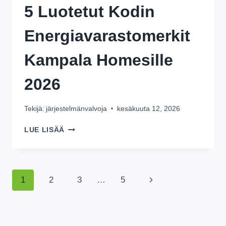
5 Luotetut Kodin
Energiavarastomerkit
Kampala Homesille
2026
Tekijä:
järjestelmänvalvoja
kesäkuuta 12, 2026
5
LUE LISÄÄ
LUOTETUT
KODIN
ENERGIAVARASTOMERKIT
KAMPALA
Sivulla
Seuraava
1
2
3
…
5
HOMESILLE
2026
sivu
Navigointi