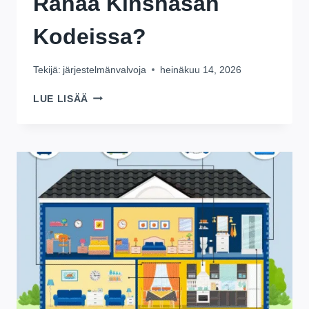
Rahaa Kinshasan
Kodeissa?
Tekijä:
järjestelmänvalvoja
heinäkuu 14, 2026
AURINKOAKKU
LUE LISÄÄ
VS
GENERAATTORI:
MIKÄ
SÄÄSTÄÄ
ENEMMÄN
RAHAA
KINSHASAN
KODEISSA?