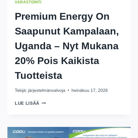
VARASTOINTI
Premium Energy On
Saapunut Kampalaan,
Uganda – Nyt Mukana
20% Pois Kaikista
Tuotteista
Tekijä:
järjestelmänvalvoja
heinäkuu 17, 2026
PREMIUM
LUE LISÄÄ
ENERGY
ON
SAAPUNUT
KAMPALAAN,
UGANDA