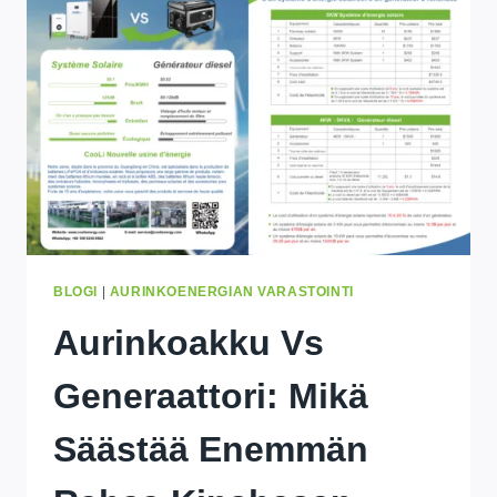
–
NYT
MUKANA
20%
POIS
KAIKISTA
TUOTTEISTA
BLOGI
|
AURINKOENERGIAN VARASTOINTI
Aurinkoakku Vs
Generaattori: Mikä
Säästää Enemmän