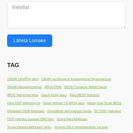
Lähetä Lomake
TAG
10kWh LiFePO4-akut
10kWh aurinkoakun kustannukset Myanmarissa
All-in-One
25kWh Akkujärjestelmät
BESS Container 4MWh Saudi
BESS Valmistaja Kiina
Halvin kodin akku
Kiina BESS Solutions
Kiina DDP tukkumyynti
Kiinan tehtaan LiFePO4-akut
Kiinan Grid-Scale BESS
Kiinalaiset OEM-toimittajat
Kaupallinen akkuvarasto Kenia
DC ESS -ratkaisut
DDP-ratkaisu suoraan DRC:hen
Suora Kiina Afrikkaan
Suora Kiinasta Afrikkaan -akku
Kongon DR:n merentakainen varasto