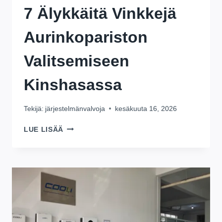
7 Älykkäitä Vinkkejä
Aurinkopariston
Valitsemiseen
Kinshasassa
Tekijä:
järjestelmänvalvoja
kesäkuuta 16, 2026
7
LUE LISÄÄ
ÄLYKKÄITÄ
VINKKEJÄ
AURINKOPARISTON
VALITSEMISEEN
KINSHASASSA