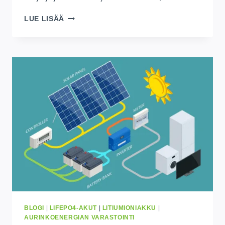
KUINKA
LUE LISÄÄ
VALITA
OIKEA
AURINKOPARISTOKOKO
UGANDASSA
(YKSINKERTAINEN
OPAS
ASUNNONOMISTAJILLE)
2026
BLOGI
|
LIFEPO4-AKUT
|
LITIUMIONIAKKU
|
AURINKOENERGIAN VARASTOINTI