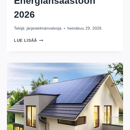
Energiansäästöön
2026
Tekijä:
järjestelmänvalvoja
heinäkuu 29, 2026
YLÖS
LUE LISÄÄ
10
KODIN
AURINKOENERGIAAKKUJEN
SÄILYTYSJÄRJESTELMÄT
MAKSIMAALISEEN
ENERGIANSÄÄSTÖÖN
2026