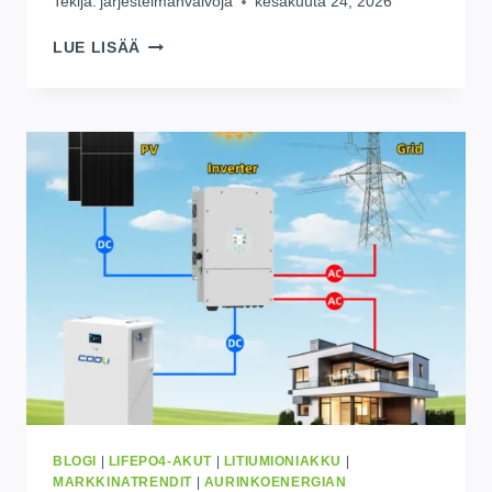
Tekijä:
järjestelmänvalvoja
kesäkuuta 24, 2026
5
LUE LISÄÄ
YLLÄTTÄVIÄ
TEKIJÖITÄ,
JOTKA
VAIKUTTAVAT
AURINKOPARISTON
HINTAAN
BLOGI
|
LIFEPO4-AKUT
|
LITIUMIONIAKKU
|
MARKKINATRENDIT
|
AURINKOENERGIAN