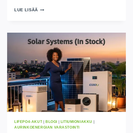
OSTA
LUE LISÄÄ
ENERGIAN
VARASTOINTIAKKU
AURINKOENERGIAJÄRJESTELMÄÄN
TUKKUKAUPASSA
2026:
HINNAT,
TOIMITTAJAT
&
TÄYDELLINEN
OSTAJAN
OPAS
LIFEPO4-AKUT
|
BLOGI
|
LITIUMIONIAKKU
|
AURINKOENERGIAN VARASTOINTI