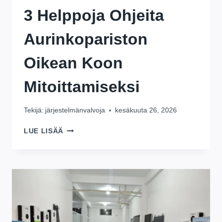
3 Helppoja Ohjeita
Aurinkopariston
Oikean Koon
Mitoittamiseksi
Tekijä:
järjestelmänvalvoja
kesäkuuta 26, 2026
3
LUE LISÄÄ
HELPPOJA
OHJEITA
AURINKOPARISTON
OIKEAN
KOON
MITOITTAMISEKSI