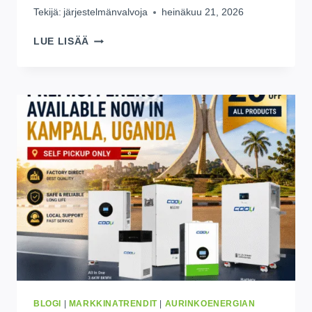
Tekijä:
järjestelmänvalvoja
heinäkuu 21, 2026
KUINKA
LUE LISÄÄ
KAUAN
LIFEPO4-
AKKU
TODELLA
KESTÄÄ?
TÄYDELLINEN
ELINIKÄOPAS
(2026)
BLOGI
|
MARKKINATRENDIT
|
AURINKOENERGIAN