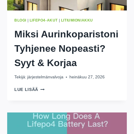
BLOGI
|
LIFEPO4-AKUT
|
LITIUMIONIAKKU
Miksi Aurinkoparistoni
Tyhjenee Nopeasti?
Syyt & Korjaa
Tekijä:
järjestelmänvalvoja
heinäkuu 27, 2026
MIKSI
LUE LISÄÄ
AURINKOPARISTONI
TYHJENEE
NOPEASTI?
SYYT
&
KORJAA