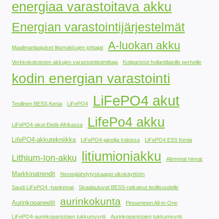
energiaa varastoitava akku
Energian varastointijärjestelmät
A-luokan akku
Maailmanlaajuiset litiumakkujen johtajat
Verkkokokoisten akkujen varastointitoimittaja
Kotiparistot hollantilaisille perheille
kodin energian varastointi
LiFePO4 akut
Teollinen BESS Kenia
LiFePO4
LifePo4 akku
LiFePO4-akut Etelä-Afrikassa
LifePO4-akkutekniikka
LiFePO4-jakelija Irakissa
LiFePO4 ESS Kenia
litiumioniakku
Lithium-Ion-akku
Alemmat hinnat
Markkinatrendit
Nestejäähdytyskaappi ulkokäyttöön
Saudi LiFePO4 -hankinnat
Skaalautuvat BESS-ratkaisut teollisuudelle
aurinkokunta
Aurinkopaneelit
Pinoaminen All-in-One
LiFePO4-aurinkoparistojen tukkumyynti
Aurinkoparistojen tukkumyynti