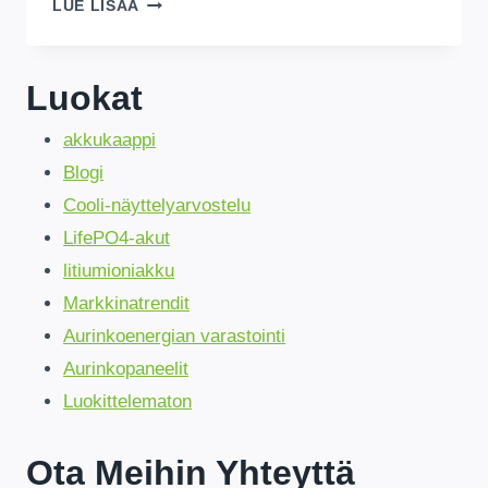
WHOLESALE
LUE LISÄÄ
SOLAR
&
DEEP
Luokat
CYCLE
BATTERIES
!
GET
akkukaappi
50%
ALEMMAT
Blogi
HINNAT!
Cooli-näyttelyarvostelu
LifePO4-akut
litiumioniakku
Markkinatrendit
Aurinkoenergian varastointi
Aurinkopaneelit
Luokittelematon
Ota Meihin Yhteyttä