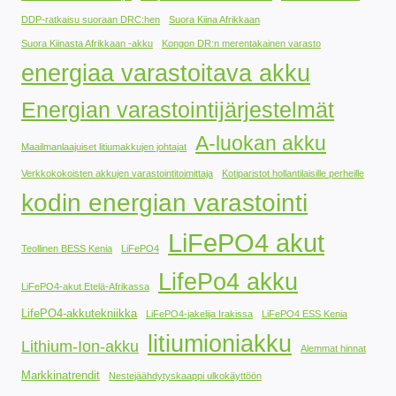
DDP-ratkaisu suoraan DRC:hen
Suora Kiina Afrikkaan
Suora Kiinasta Afrikkaan -akku
Kongon DR:n merentakainen varasto
energiaa varastoitava akku
Energian varastointijärjestelmät
A-luokan akku
Maailmanlaajuiset litiumakkujen johtajat
Verkkokokoisten akkujen varastointitoimittaja
Kotiparistot hollantilaisille perheille
kodin energian varastointi
LiFePO4 akut
Teollinen BESS Kenia
LiFePO4
LifePo4 akku
LiFePO4-akut Etelä-Afrikassa
LifePO4-akkutekniikka
LiFePO4-jakelija Irakissa
LiFePO4 ESS Kenia
litiumioniakku
Lithium-Ion-akku
Alemmat hinnat
Markkinatrendit
Nestejäähdytyskaappi ulkokäyttöön