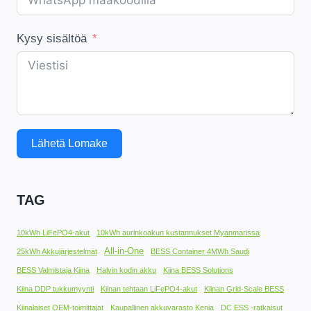
Kysy sisältöä
Lähetä Lomake
TAG
10kWh LiFePO4-akut
10kWh aurinkoakun kustannukset Myanmarissa
All-in-One
25kWh Akkujärjestelmät
BESS Container 4MWh Saudi
BESS Valmistaja Kiina
Halvin kodin akku
Kiina BESS Solutions
Kiina DDP tukkumyynti
Kiinan tehtaan LiFePO4-akut
Kiinan Grid-Scale BESS
Kiinalaiset OEM-toimittajat
Kaupallinen akkuvarasto Kenia
DC ESS -ratkaisut