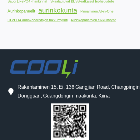
Saudi LiFePO4 -hankinnat
Skaalautuvat BESS-ratkaisut teollisuudelle
aurinkokunta
Aurinkopaneelit
Pinoaminen All-in-One
LiFePO4-aurinkoparistojen tukkumyynti
Aurinkoparistojen tukkumyynti
Rakentaminen 15, Ei. 136 Gangjian Road, Changpingin
Dongguan, Guangdongin maakunta, Kiina