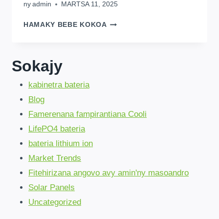
ny
admin
MARTSA 11, 2025
2025
HAMAKY BEBE KOKOA
SOLAR
PANELS:
6
Sokajy
KEY
TRENDS,
kabinetra bateria
VOLA
LANY,
Blog
ARY
Famerenana fampirantiana Cooli
FAHITANA
MAHARITRA
LifePO4 bateria
bateria lithium ion
Market Trends
Fitehirizana angovo avy amin'ny masoandro
Solar Panels
Uncategorized