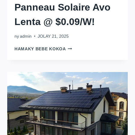
Panneau Solaire Avo
Lenta @ $0.09/W!
ny
admin
JOLAY 21, 2025
SLAY
HAMAKY BEBE KOKOA
LOAD
SHEDDING:
3
PANNEAU
SOLAIRE
AVO
LENTA
@
$0.09/W!