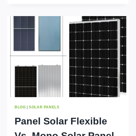
620W
SOLAR
PANEL
:
WHICH
IS
BEST
FOR
STORAGE
?
BLOG
|
SOLAR PANELS
Panel Solar Flexible
Vs. Mono Solar Panel