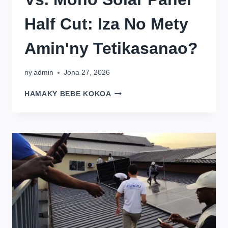
Half Cut: Iza No Mety
Amin'ny Tetikasanao?
ny
admin
Jona 27, 2026
PANEL
HAMAKY BEBE KOKOA
SOLAR
FLEXIBLE
VS.
MONO
SOLAR
PANEL
HALF
CUT:
IZA
NO
METY
AMIN'NY