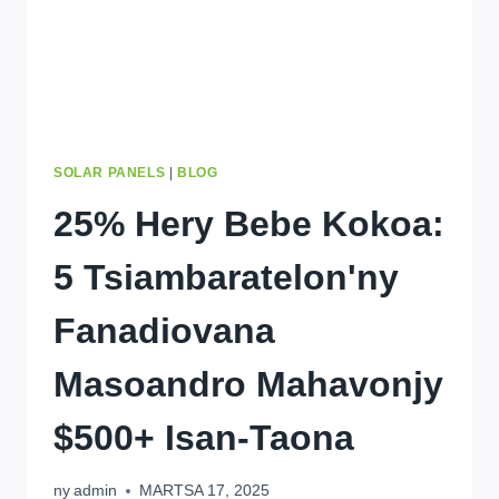
HERY
AZO
ITOKISANA!
SOLAR PANELS
|
BLOG
25% Hery Bebe Kokoa:
5 Tsiambaratelon'ny
Fanadiovana
Masoandro Mahavonjy
$500+ Isan-Taona
ny
admin
MARTSA 17, 2025