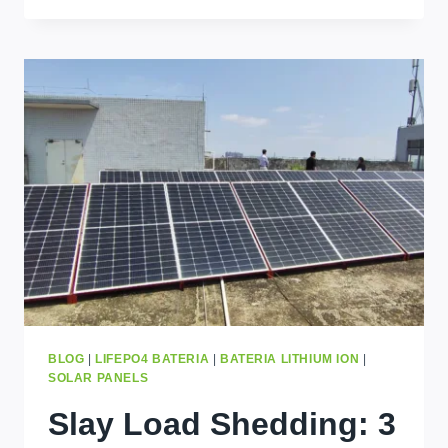
:3
LIFE-
CHANGING
BENEFITS
OF
LIFEPO4
BATTERIES
IN
AFRICA
BLOG
|
LIFEPO4 BATERIA
|
BATERIA LITHIUM ION
|
SOLAR PANELS
Slay Load Shedding: 3