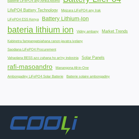
Batterie LiFePO4 any Afrika Atsimo
LifePO4 Battery Technology
Mpizara LiFePO4 any Irak
Battery Lithium-Ion
LiFePO4 ESS Kenya
bateria lithium ion
Market Trends
Vidiny ambany
Kabinetra fampangatsiahana ranon-javatra ivelany
Saodiana LiFePO4 Procurement
Solar Panels
Vahaolana BESS azo zahana ho an'ny indostria
rafi-masoandro
Manangona All-in-One
Ambongadiny LiFePO4 Solar Batterie
Batterie solaire ambongadiny