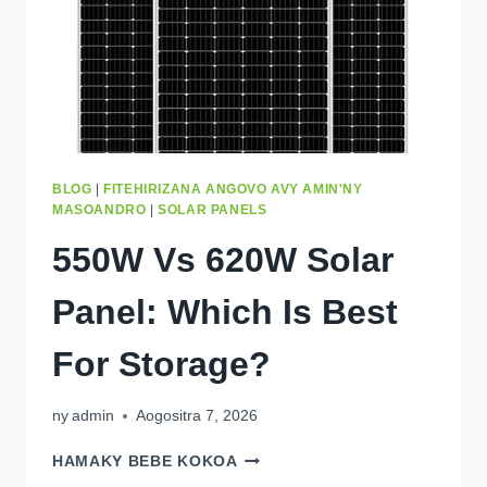
BLOG
|
FITEHIRIZANA ANGOVO AVY AMIN'NY
MASOANDRO
|
SOLAR PANELS
550
W Vs 620W Solar
Panel
:
Which Is Best
For Storage
?
ny
admin
Aogositra 7, 2026
550
W
HAMAKY BEBE KOKOA
VS