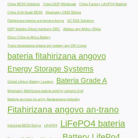
China BESS Solutions
China DDP Wholesale
China Factory LiFePO4 Batterie
China Grid-Scale BESS
Mpamatsy OEM Shinoa
Fitahirizana bateria ara-barotra Kenya
DC ESS Solutions
DDP Solution Direct mankany DRC
Alefaso any Afrika i Shina
Direct China to Africa Battery
Trano fanatobiana entana any ivelany any DR Congo
bateria fitahirizana angovo
Energy Storage Systems
Bateria Grade A
Global Lithium Battery Leaders
Mpamatsy fitehirizana bateria amin'ny sehatra Grid
Batterie an-trano ho an'ny fianakaviana holandey
Fitahirizana angovo an-trano
LiFePO4 bateria
Industrial BESS Kenya
LiFePO4
Battery LifePo4