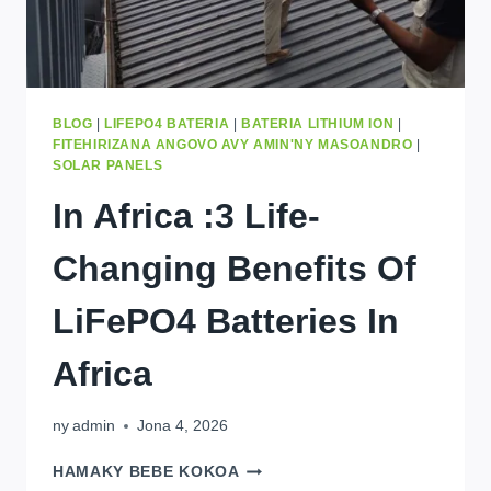
TETIKASANAO?
BLOG
|
LIFEPO4 BATERIA
|
BATERIA LITHIUM ION
|
FITEHIRIZANA ANGOVO AVY AMIN'NY MASOANDRO
|
SOLAR PANELS
In Africa
:3
Life-
Changing Benefits Of
LiFePO4 Batteries In
Africa
ny
admin
Jona 4, 2026
IN
HAMAKY BEBE KOKOA
AFRICA