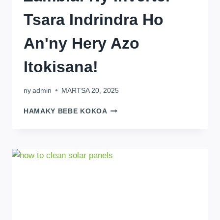
Tsara Indrindra Ho
An'ny Hery Azo
Itokisana!
ny
admin
MARTSA 20, 2025
NY
HAMAKY BEBE KOKOA
BOOM
SOLAR
AO
ZAMBIA:
NY
INVERTER
TSARA
INDRINDRA
HO
AN'NY