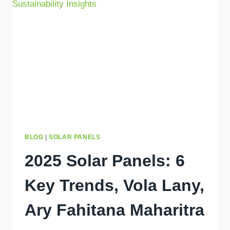
FANTARINA
MOMBA
NY
FANODIKODINANA
MASOANDRO
IZAY
MITAHIRY
VOLA
ANAO!
BLOG
|
SOLAR PANELS
2025 Solar Panels: 6
Key Trends, Vola Lany,
Ary Fahitana Maharitra