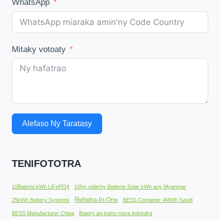
WhatsApp
Mitaky votoaty
Alefaso Ny Taratasy
TENIFOTOTRA
10Bateria kWh LiFePO4
10Ny vidin'ny Batterie Solar kWh any Myanmar
Rehetra-In-One
25kWh Battery Systems
BESS Container 4MWh Saudi
BESS Manufacturer China
Batery an-trano mora indrindra