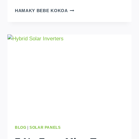
25%
HAMAKY BEBE KOKOA
HERY
BEBE
KOKOA:
5
TSIAMBARATELON'NY
FANADIOVANA
MASOANDRO
MAHAVONJY
$500+
ISAN-
TAONA
BLOG
|
SOLAR PANELS