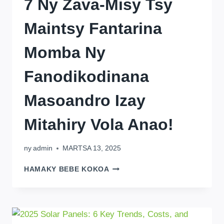
7 Ny Zava-Misy Tsy
Maintsy Fantarina
Momba Ny
Fanodikodinana
Masoandro Izay
Mitahiry Vola Anao!
ny
admin
MARTSA 13, 2025
7
HAMAKY BEBE KOKOA
NY
ZAVA-
MISY
TSY
MAINTSY