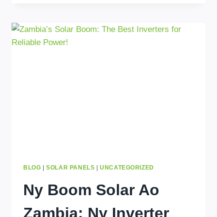
HO
AN'NY
TRANO:
IZAY
REHETRA
TOKONY
HO
FANTATRAO
ALOHAN'NY
HIVIDIANANAO
BLOG
|
SOLAR PANELS
|
UNCATEGORIZED
Ny Boom Solar Ao
Zambia: Ny Inverter