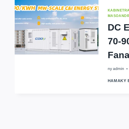
KABINETRA
MASOAND
DC E
70-9
Fana
ny
admin
HAMAKY 