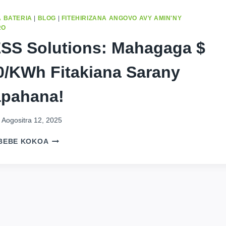
 BATERIA
|
BLOG
|
FITEHIRIZANA ANGOVO AVY AMIN'NY
RO
SS Solutions: Mahagaga $
0/kWh Fitakiana Sarany
pahana!
Aogositra 12, 2025
DC
BEBE KOKOA
ESS
SOLUTIONS:
MAHAGAGA
$
70-
90/KWH
FITAKIANA
SARANY