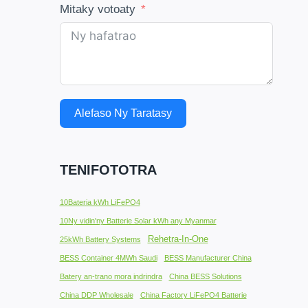
Mitaky votoaty
Alefaso Ny Taratasy
TENIFOTOTRA
10Bateria kWh LiFePO4
10Ny vidin'ny Batterie Solar kWh any Myanmar
Rehetra-In-One
25kWh Battery Systems
BESS Container 4MWh Saudi
BESS Manufacturer China
Batery an-trano mora indrindra
China BESS Solutions
China DDP Wholesale
China Factory LiFePO4 Batterie