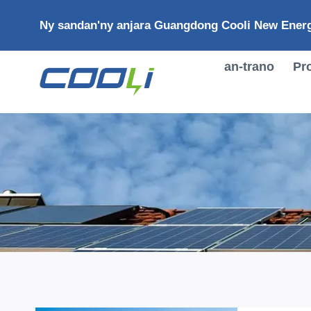
Mandehana
Ny sandan'ny anjara Guangdong Cooli New Energ
any
amin'ny
votoaty
an-trano
Pr