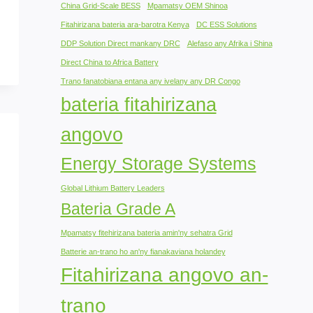
China Grid-Scale BESS
Mpamatsy OEM Shinoa
Fitahirizana bateria ara-barotra Kenya
DC ESS Solutions
DDP Solution Direct mankany DRC
Alefaso any Afrika i Shina
Direct China to Africa Battery
Trano fanatobiana entana any ivelany any DR Congo
bateria fitahirizana
angovo
Energy Storage Systems
Global Lithium Battery Leaders
Bateria Grade A
Mpamatsy fitehirizana bateria amin'ny sehatra Grid
Batterie an-trano ho an'ny fianakaviana holandey
Fitahirizana angovo an-
trano