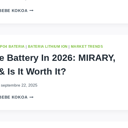
QU’EST-
BEBE KOKOA
CE
QU’UNE
BATTERIE
DE
STOCKAGE
D’ÉNERGIE
EPO4 BATERIA
|
BATERIA LITHIUM ION
|
MARKET TRENDS
?
 Battery In
2026: MIRARY,
COMMENT
ALIMENTE-
 &
Is It Worth It
?
T-
ELLE
UNE
septembre 22, 2025
MAISON
?
HOME
BEBE KOKOA
UN
BATTERY
GUIDE
IN
SIMPLE
2026:
POUR
MIRARY,
LES
SOA