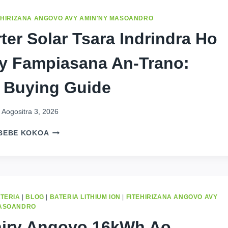
EHIRIZANA ANGOVO AVY AMIN'NY MASOANDRO
rter Solar Tsara Indrindra Ho
y Fampiasana An-Trano:
 Buying Guide
Aogositra 3, 2026
INVERTER
BEBE KOKOA
SOLAR
TSARA
INDRINDRA
HO
AN'NY
FAMPIASANA
ATERIA
|
BLOG
|
BATERIA LITHIUM ION
|
FITEHIRIZANA ANGOVO AVY
AN-
MASOANDRO
TRANO:
hiry Angovo 16kWh Ao
2026