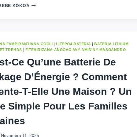
BATTERIE
BEBE KOKOA
AN-
TRANO
:
TOROLÀLANAO
AMIN'NY
FISAFIDIANANA
A FAMPIRANTIANA COOLI
|
LIFEPO4 BATERIA
|
BATERIA LITHIUM
NY
ET TRENDS
|
FITEHIRIZANA ANGOVO AVY AMIN'NY MASOANDRO
VAHAOLANA
st-Ce Qu’une Batterie De
TSARA
INDRINDRA
kage D’Énergie
?
Comment
ANY
AFRIKA
ente-T-Elle Une Maison
?
Un
e Simple Pour Les Familles
caines
Novambra 11, 2025