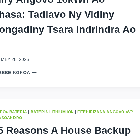
BUYING
hasa: Tadiavo Ny Vidiny
GUIDE
ngadiny Tsara Indrindra Ao
MEY 28, 2026
FITAHIRY
BEBE KOKOA
ANGOVO
16KWH
AO
KINSHASA:
TADIAVO
NY
EPO4 BATERIA
|
BATERIA LITHIUM ION
|
FITEHIRIZANA ANGOVO AVY
VIDINY
MASOANDRO
AMBONGADINY
 5
Reasons A House Backup
TSARA
INDRINDRA