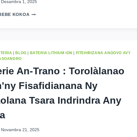
Desambra 1, 2025
TOROLALANA
BEBE KOKOA
TSOTRA
AMIN'NY
FISAFIDIANANA
NY
FITEHIRIZANA
BATTERIE
ATERIA
|
BLOG
|
BATERIA LITHIUM ION
|
FITEHIRIZANA ANGOVO AVY
AN-
MASOANDRO
TRANO
erie An-Trano : Torolàlanao
HO
AN'NY
'ny Fisafidianana Ny
FIANAKAVIANAO
AO
KINSHASA
olana Tsara Indrindra Any
ka
Novambra 21, 2025