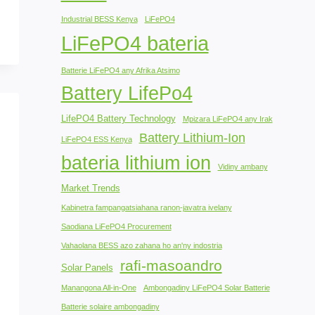
Industrial BESS Kenya
LiFePO4
LiFePO4 bateria
Batterie LiFePO4 any Afrika Atsimo
Battery LifePo4
LifePO4 Battery Technology
Mpizara LiFePO4 any Irak
Battery Lithium-Ion
LiFePO4 ESS Kenya
bateria lithium ion
Vidiny ambany
Market Trends
Kabinetra fampangatsiahana ranon-javatra ivelany
Saodiana LiFePO4 Procurement
Vahaolana BESS azo zahana ho an'ny indostria
rafi-masoandro
Solar Panels
Manangona All-in-One
Ambongadiny LiFePO4 Solar Batterie
Batterie solaire ambongadiny