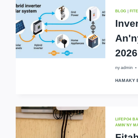
BLOG
|
FIT
Inve
An'n
2026
ny
admin
HAMAKY 
LIFEPO4 B
AMIN'NY 
Fita