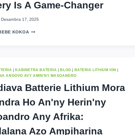
ery Is A Game-Changer
AO
2026
Desambra 17, 2025
TOP
BEBE KOKOA
5
REASONS
A
HOUSE
BACKUP
BATTERY
ATERIA
|
KABINETRA BATERIA
|
BLOG
|
BATERIA LITHIUM ION
|
IS
ANA ANGOVO AVY AMIN'NY MASOANDRO
A
diava Batterie Lithium Mora
GAME-
CHANGER
indra Ho An'ny Herin'ny
andro Any Afrika:
lalana Azo Ampiharina