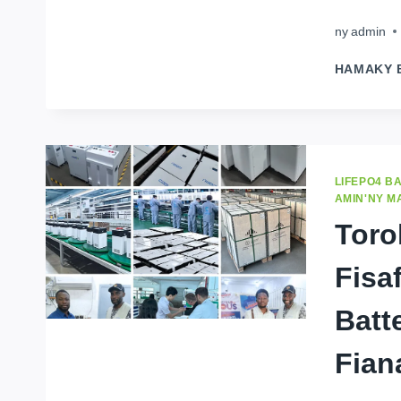
ny
admin
HAMAKY 
LIFEPO4 B
AMIN'NY 
Toro
Fisa
Batt
Fian