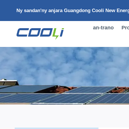
Mandehana
Ny sandan'ny anjara Guangdong Cooli New Energ
any
amin'ny
votoaty
an-trano
Pr