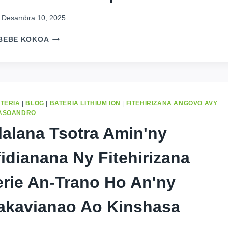
Desambra 10, 2025
MITADIAVA
BEBE KOKOA
BATTERIE
LITHIUM
MORA
INDRINDRA
HO
AN'NY
ATERIA
|
BLOG
|
BATERIA LITHIUM ION
|
FITEHIRIZANA ANGOVO AVY
HERIN'NY
MASOANDRO
MASOANDRO
lalana Tsotra Amin'ny
ANY
AFRIKA:
fidianana Ny Fitehirizana
TOROLALANA
AZO
AMPIHARINA
erie An-Trano Ho An'ny
akavianao Ao Kinshasa