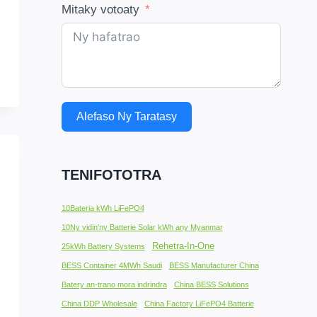
Mitaky votoaty
Alefaso Ny Taratasy
TENIFOTOTRA
10Bateria kWh LiFePO4
10Ny vidin'ny Batterie Solar kWh any Myanmar
Rehetra-In-One
25kWh Battery Systems
BESS Container 4MWh Saudi
BESS Manufacturer China
Batery an-trano mora indrindra
China BESS Solutions
China DDP Wholesale
China Factory LiFePO4 Batterie