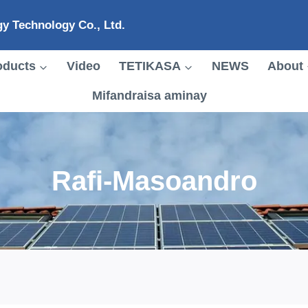
y Technology Co., Ltd.
oducts
Video
TETIKASA
NEWS
About
Mifandraisa aminay
Rafi-Masoandro