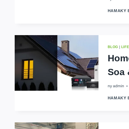
HAMAKY 
BLOG
|
LIF
Home
Soa
ny
admin
HAMAKY 