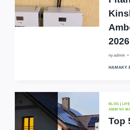
Kins
Ambo
2026
ny
admin
HAMAKY 
BLOG
|
LIF
AMIN'NY 
Top