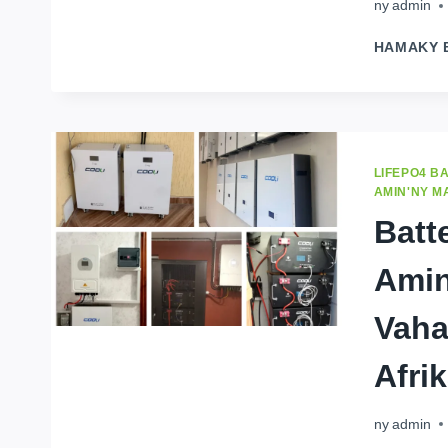
ny
admin
HAMAKY 
LIFEPO4 B
AMIN'NY 
Batt
Amin
Vaha
Afri
ny
admin