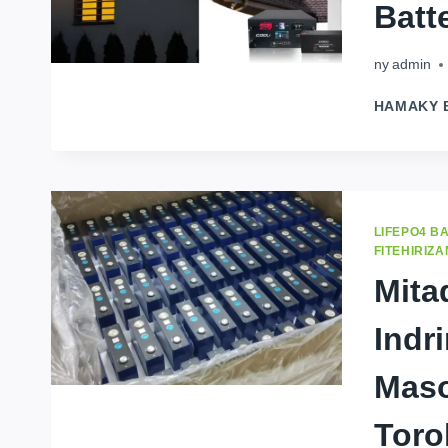
Batt
ny
admin
HAMAKY 
LIFEPO4 B
FITEHIRIZ
Mita
Indr
Maso
Toro