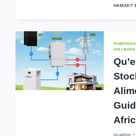
HAMAKY 
FAMERENAN
ION
|
MARK
Qu’e
Stoc
Alim
Guid
Afri
ny
admin