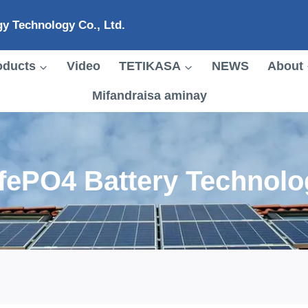
y Technology Co., Ltd.
oducts
Video
TETIKASA
NEWS
About
Mifandraisa aminay
ifePO4 Battery Technolo