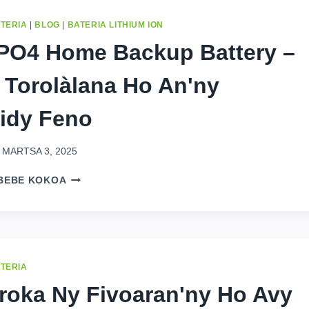
ATERIA
|
BLOG
|
BATERIA LITHIUM ION
PO4 Home Backup Battery –
 Torolàlana Ho An'ny
idy Feno
MARTSA 3, 2025
LIFEPO4
BEBE KOKOA
HOME
BACKUP
BATTERY
–
2025
TOROLÀLANA
ATERIA
HO
roka Ny Fivoaran'ny Ho Avy
AN'NY
MPIVIDY