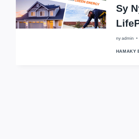
Sy N
Life
ny
admin
HAMAKY 