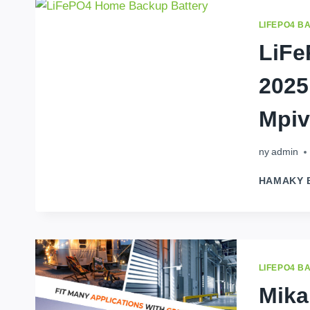
LIFEPO4 B
LiFe
2025
Mpiv
ny
admin
HAMAKY 
LIFEPO4 B
Mika