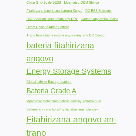
China Grid-Scale BESS
Mpamatsy OEM Shinoa
Fitahirizana bateria ara-barotra Kenya
DC ESS Solutions
DDP Solution Direct mankany DRC
Alefaso any Afrika i Shina
Direct China to Africa Battery
Trano fanatobiana entana any ivelany any DR Congo
bateria fitahirizana
angovo
Energy Storage Systems
Global Lithium Battery Leaders
Bateria Grade A
Mpamatsy fitehirizana bateria amin'ny sehatra Grid
Batterie an-trano ho an'ny fianakaviana holandey
Fitahirizana angovo an-
trano