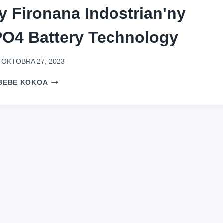
y Fironana Indostrian'ny
FENO
PO4 Battery Technology
OKTOBRA 27, 2023
MIKAROKA
BEBE KOKOA
NY
FIVOARAN'NY
HO
AVY
SY
NY
FIRONANA
INDOSTRIAN'NY
LIFEPO4
BATTERY
TECHNOLOGY