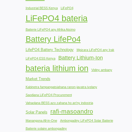
Industrial BESS Kenya
LiFePO4
LiFePO4 bateria
Batterie LiFePO4 any Afrika Atsimo
Battery LifePo4
LifePO4 Battery Technology
Mpizara LiFePO4 any Irak
Battery Lithium-Ion
LiFePO4 ESS Kenya
bateria lithium ion
Vidiny ambany
Market Trends
Kabinetra fampangatsiahana ranon-javatra ivelany
Saodiana LiFePO4 Procurement
Vahaolana BESS azo zahana ho an'ny indostria
rafi-masoandro
Solar Panels
Manangona All-in-One
Ambongadiny LiFePO4 Solar Batterie
Batterie solaire ambongadiny