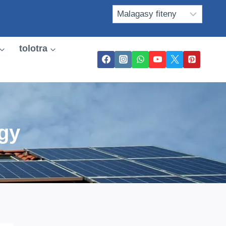
tolotra
gy