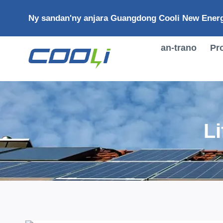
Mandehana
Ny sandan'ny anjara Guangdong Cooli New Energ
any
amin'ny
votoaty
an-trano
Pr
L